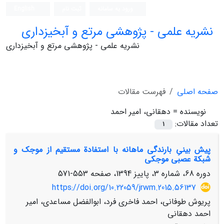
ورود به سامانه
ثبت نام
English
نشریه علمی - پژوهشی مرتع و آبخیزداری
نشریه علمی - پژوهشی مرتع و آبخیزداری
صفحه اصلی
فهرست مقالات
نویسنده =
دهقانی، امیر احمد
تعداد مقالات:
1
پیش ‏بینیِ بارندگی ماهانه با استفادة مستقیم از موجک و
شبکة عصبی موجکی
دوره 68، شماره 3، پاییز 1394، صفحه
553-571
https://doi.org/10.22059/jrwm.2015.56137
پریوش طوفانی، احمد فاخری فرد، ابوالفضل مساعدی، امیر
احمد دهقانی