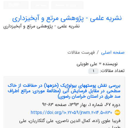
ورود به سامانه
ثبت نام
English
نشریه علمی - پژوهشی مرتع و آبخیزداری
نشریه علمی - پژوهشی مرتع و آبخیزداری
صفحه اصلی
فهرست مقالات
نویسنده =
علی طویلی
تعداد مقالات:
1
بررسی نقش پوسته‏های بیولوژیک (خزه‏ها) در حفاظت از خاک
سطحی در مقابل فرسایش آبی (مطالعة موردی: مراتع اطراف
سد طرق در استان خراسان رضوی)
دوره 67، شماره 1، بهار 1393، صفحه
83-92
https://doi.org/10.22059/jrwm.2014.50830
فریبا علوی زاده، کمال الدین ناصری، علی گلکاریان، علی
طویلی