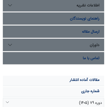
نتایج به‌دست‌آمده از آنالیز واریانس و آزمون توکی‏ با استفاده
اطلاعات نشریه
از نرم‌افزار Minitab نشان داد که، با کاهش تراکم گیاهان
خزه‏ای، تولید رسوب و، به دنبال آن، فرسایش ویژه نیز
راهنمای نویسندگان
افزایش می‏یابد و بین چهار تراکم خزه و دو شدت آب در سطح
95% تفاوت معنی‏دار وجود دارد، اما در خصوص میزان
نفوذپذیری بین تیمارهای مختلف اختلاف معنی‌‏داری مشاهده
ارسال مقاله
نشد.
داوران
تماس با ما
مقالات آماده انتشار
شماره جاری
دوره 79 (1405)