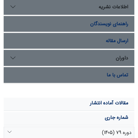
مدل گوسی در مقیاس‌های زمانی 1، 6، 9، 12و 24 ماهه و مدل
اطلاعات نشریه
نمایی در مقیاس‌های زمانی 3 و 48 ماهه، مناسبترین مدل‌ها
جهت برازش واریوگرام انتخاب گردید. در نهایت، بهترین روش‌
راهنمای نویسندگان
میان‌یابی در هر مقیاس جهت تهیه نقشه‌های وسعت
خشکسالی در سال آبی 1386-1387بدست آمد که نتایج نشان
داد با افزایش مقیاس زمانی ، وسعت خشکسالی و همچنین
ارسال مقاله
وضعیت خشکسالی‌ها از شرق به غرب استان کاهش یافته
است.
داوران
تماس با ما
مقالات آماده انتشار
شماره جاری
دوره 79 (1405)