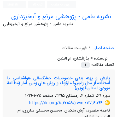
ورود به سامانه
ثبت نام
English
نشریه علمی - پژوهشی مرتع و آبخیزداری
نشریه علمی - پژوهشی مرتع و آبخیزداری
صفحه اصلی
فهرست مقالات
نویسنده =
بذرافشان، ام البنین
تعداد مقالات:
1
پایش و پهنه بندی خصوصیات خشکسالی هواشناسی با
استفاده از مدل زنجیرۀ مارکوف و روش های زمین آمار (مطالعۀ
موردی: استان قزوین)
دوره 69، شماره 4، زمستان 1395، صفحه
1075-1099
https://doi.org/10.22059/jrwm.2017.61094
فاطمه مقصود، آرش ملکیان، محسن محسنی ساروی، ام
البنین بذرافشان