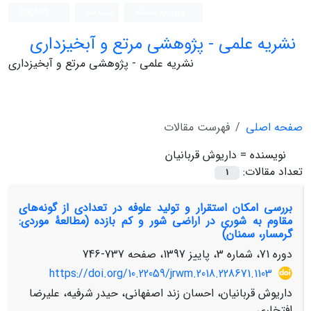
ورود به سامانه
ثبت نام
English
نشریه علمی - پژوهشی مرتع و آبخیزداری
نشریه علمی - پژوهشی مرتع و آبخیزداری
صفحه اصلی
فهرست مقالات
نویسنده =
داریوش قربانیان
تعداد مقالات:
1
بررسی امکان استقرار و تولید علوفه در تعدادی از گونه‌های
مقاوم به شوری در اراضی شور و کم بازده (مطالعۀ موردی:
گرمسار، سمنان)
دوره 71، شماره 3، پاییز 1397، صفحه
737-746
https://doi.org/10.22059/jrwm.2018.228671.1103
داریوش قربانیان، احسان زند اصفهانی، حیدر شرفیه، علیرضا
افتخاری