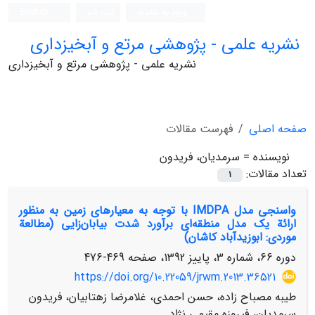
ورود به سامانه
ثبت نام
English
نشریه علمی - پژوهشی مرتع و آبخیزداری
نشریه علمی - پژوهشی مرتع و آبخیزداری
صفحه اصلی
فهرست مقالات
نویسنده =
سرمدیان، فریدون
تعداد مقالات:
1
واسنجی مدل IMDPA با توجه به معیارهای زمین به منظور
ارائة یک مدل منطقه‌ای برآورد شدت بیابان‌زایی (مطالعة
موردی: ابوزیدآباد کاشان)
دوره 66، شماره 3، پاییز 1392، صفحه
469-476
https://doi.org/10.22059/jrwm.2013.36521
طیبه مصباح زاده، حسن احمدی، غلامرضا زهتابیان، فریدون
سرمدیان، فیروزه مقیمی نژاد