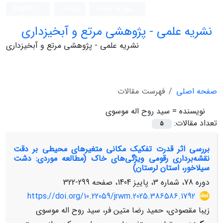
ورود به سامانه
ثبت نام
English
نشریه علمی - پژوهشی مرتع و آبخیزداری
نشریه علمی - پژوهشی مرتع و آبخیزداری
صفحه اصلی
فهرست مقالات
نویسنده =
سید روح اله موسوی
تعداد مقالات:
5
بررسی اثر قدرت تفکیک مکانی متغیرهای محیطی بر دقت
نقشه‌برداری رقومی ویژگی‌های خاک (مطالعه موردی: دشت
سیلاخور، استان لرستان)
دوره 78، شماره 3، پاییز 1404، صفحه
299-322
https://doi.org/10.22059/jrwm.2025.386586.1792
زیبا مقصودی، حمید رضا متین فر، سید روح اله موسوی