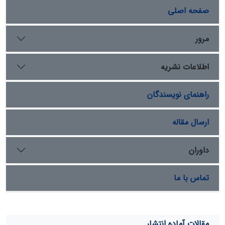
مقایسة نقشة ژئوپدولوژیکی با پروفیل‏های حفرشده و ارزیابی
صفحه اصلی
نتایج هر کدام. سپس، بخشی از نقشة ژئوپدولوژیکی، که
دارای همپوشانی با نقشة تهیه‌شده به روش معمول بود، با این
نقشه مقایسه شد. نتایج به ترتیب صحت کلی 5
67، 5
90، و
مرور
/
/
5
98 درصد را در سطح فامیل‌ـ زیرگروه و گروه بزرگ‌ـ زیر رده،
/
و ردة خاک برای روش ژئوپدولوژی نشان داد.
اطلاعات نشریه
راهنمای نویسندگان
ارسال مقاله
داوران
تماس با ما
مقالات آماده انتشار