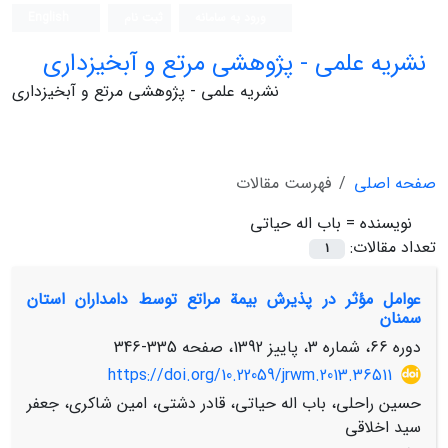
ورود به سامانه
ثبت نام
English
نشریه علمی - پژوهشی مرتع و آبخیزداری
نشریه علمی - پژوهشی مرتع و آبخیزداری
صفحه اصلی
فهرست مقالات
نویسنده =
باب اله حیاتی
تعداد مقالات:
1
عوامل مؤثر در پذیرش بیمة مراتع توسط دامداران استان
سمنان
دوره 66، شماره 3، پاییز 1392، صفحه
335-346
https://doi.org/10.22059/jrwm.2013.36511
حسین راحلی، باب اله حیاتی، قادر دشتی، امین شاکری، جعفر
سید اخلاقی