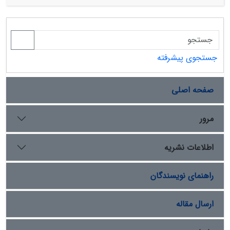
مقادیر خطای کمتری برخوردار بوده و مناسب‌تر است. برتری
بهره‌برداری طبیعی است. برای تعیین میزان تأثیر عملیات
روش CCA در تمام دوره برگشت‌ها قابل توجه می‌باشد و روش
بیولوژیکی و مدیریتی بر تولید رسوب، بار معلق حاصل از سطح
رگرسیون چند متغیره در گزینه‌ی بعدی تحلیل منطقه‌ای قرار
دامنه‌‌ها از طریق 18 پلات فرسایشی مستقر در دو زیرحوضه
دارد.
طی رگبارهای وقوع‌یافته در سال‌های 1390 و 1391 با استفاده از
آزمون
t
مستقل و تحلیل واریانس با اندازه‌گیری‌های مکرر در
جستجوی پیشرفته
نرم‏افزار
Spss
تجزیه و تحلیل شد. بر اساس نتایج مقایسه‏های
صورت‌گرفته، مقادیر بار معلق دو زیرحوضه در سطح 1 درصد و
صفحه اصلی
مقادیر ارتفاع رواناب در سطح 5 درصد تفاوتِ معنی‏داری دارند.
همچنین، نتایج به‌دست‌آمده همبستگی بین ارتفاع رواناب و
رسوب را در زیرحوضة شاهد 94 درصد و در زیرحوضة نمونه 62
مرور
درصد نشان داد. شیب خط تغییرات بین ارتفاع رواناب و
رسوب در زیرحوضة شاهد 3
5 برابر زیرحوضة نمونه است. این
/
اطلاعات نشریه
نتایج به‌خوبی نقش مستقیم اجرای طرح‏های بیولوژیک و قرق
را در کاهش بار حوضه‌ای نشان داد.
راهنمای نویسندگان
ارسال مقاله