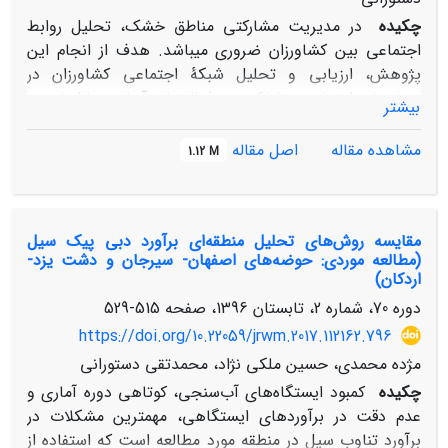
چکیده
در مدیریت مشارکتی مناطق خشک، تحلیل روابط
اجتماعی بین کشاورزان ضروری می‏باشد. هدف از انجام این
پژوهش، ارزیابی و تحلیل شبکۀ اجتماعی کشاورزان در
پیوندهای اعتماد و مشارکت در فعالیت‏های آبیاری، بازاریابی و
بیشتر
کشت در سه روستای آریان، حارث‏آباد و رباط سرپوش واقع در
منطقة سبزوار است. بدین منظور، ابتدا با استفاده از روش‏های
مشاهده مقاله
اصل مقاله
1.12 M
مطالعات کیفی رویکرد پیمایشی، روش مشاهدۀ مستقیم و
مصاحبه، جامعۀ هدف شناسایی گردید. سپس بر اساس روش
کمی تحلیل شبکه، چهار شاخص مهم تراکم، دوسویگی،
مقایسه روش‌های تحلیل منطقه‌ای برآورد دبی پیک سیل
انتقال‏پذیری و میانگین فاصلهۀ ژئودزیک در پیوندهای اعتماد و
(مطالعه موردی: حوضه‌های اصفهان- سیرجان و دشت یزد-
مشارکت در فعالیت‏های کشاورزی در شبکۀ کشاورزان ارزیابی
اردکان)
گردید. براساس نتایج میزان تراکم در چهار پیوند مورد بررسی،
دوره 70، شماره 2، تابستان 1396، صفحه
515-529
در روستای آریان بیش از سایر روستاها بوده که نشان‏دهندۀ
https://doi.org/10.22059/jrwm.2017.112162.796
انسجام اجتماعی بیشتر در این روستا می‏باشد. همچنین نتایج
میزان شاخص دوسویگی و انتقال پذیری در پیوندهای مورد
مژده محمدی، حسین ملکی نژاد، محمدتقی دستورانی
بررسی نشان‏دهندۀ تعادل، توازن و پایداری بیشتر شبکه در
چکیده
کمبود ایستگاه‌های آب‌سنجی، کوتاهی دوره آماری و
روستای آریان نسبت به سایر روستاها بوده، در نتیجه سرمایۀ
عدم دقت در برآوردهای ایستگاهی، مهمترین مشکلات در
اجتماعی در این روستا بیشتر است. نتایج میانگین فاصلۀ
برآورد تناوب سیل در منطقه مورد مطالعه است که استفاده از