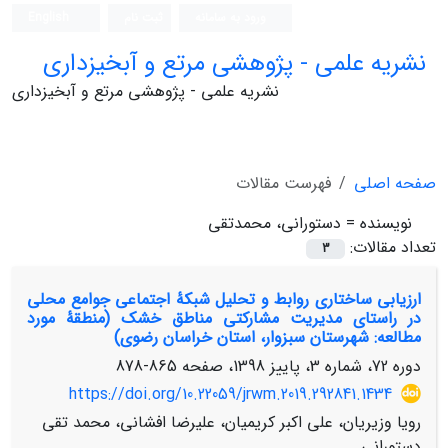
ورود به سامانه
ثبت نام
English
نشریه علمی - پژوهشی مرتع و آبخیزداری
نشریه علمی - پژوهشی مرتع و آبخیزداری
صفحه اصلی
فهرست مقالات
نویسنده =
دستورانی، محمدتقی
تعداد مقالات:
3
ارزیابی ساختاری روابط و تحلیل شبکۀ اجتماعی جوامع محلی
در راستای مدیریت مشارکتی مناطق خشک (منطقۀ مورد
مطالعه: شهرستان سبزوار، استان خراسان رضوی)
دوره 72، شماره 3، پاییز 1398، صفحه
865-878
https://doi.org/10.22059/jrwm.2019.292841.1434
رویا وزیریان، علی اکبر کریمیان، علیرضا افشانی، محمد تقی
دستورانی