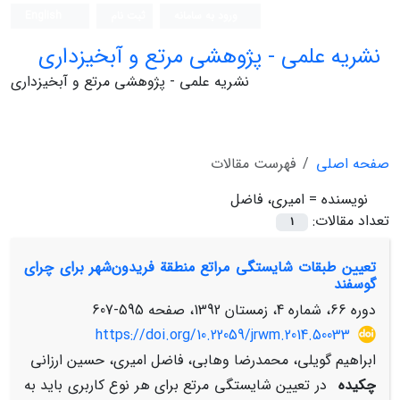
ورود به سامانه
ثبت نام
English
نشریه علمی - پژوهشی مرتع و آبخیزداری
نشریه علمی - پژوهشی مرتع و آبخیزداری
صفحه اصلی
فهرست مقالات
نویسنده =
امیری، فاضل
تعداد مقالات:
1
تعیین طبقات شایستگی مراتع منطقة فریدون‌شهر برای چرای
گوسفند
دوره 66، شماره 4، زمستان 1392، صفحه
595-607
https://doi.org/10.22059/jrwm.2014.50033
ابراهیم گویلی، محمدرضا وهابی، فاضل امیری، حسین ارزانی
چکیده
در تعیین شایستگی مرتع برای هر نوع کاربری باید به