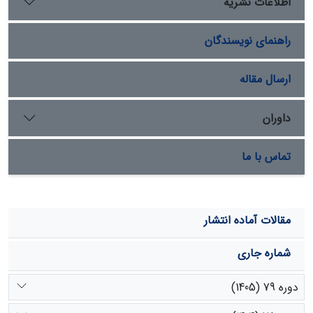
اطلاعات نشریه
سرب از mg/kg290 فراتر می­رود که بیش از حد مجاز است.
بعلاوه اختلاف میزان سرب در سطح و عمق، نشانگر آن است
راهنمای نویسندگان
که آلودگی، عمدتاً نتیجه فعالیت انسان بوده و با افزایش
فاصله از معدن میزان آلودگی کاسته می­شود و بیشترین انتشار
در حاشیه مسیل اصلی حوزه می­باشد.
ارسال مقاله
داوران
تماس با ما
مقالات آماده انتشار
شماره جاری
دوره 79 (1405)