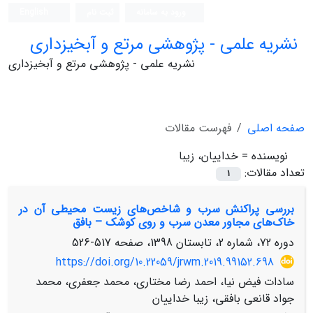
ورود به سامانه
ثبت نام
English
نشریه علمی - پژوهشی مرتع و آبخیزداری
نشریه علمی - پژوهشی مرتع و آبخیزداری
صفحه اصلی
فهرست مقالات
نویسنده =
خداییان، زیبا
تعداد مقالات:
1
بررسی پراکنش سرب و شاخص‌های زیست محیطی آن در
خاک‌های مجاور معدن سرب و روی کوشک – بافق
دوره 72، شماره 2، تابستان 1398، صفحه
517-526
https://doi.org/10.22059/jrwm.2019.99152.698
سادات فیض نیا، احمد رضا مختاری، محمد جعفری، محمد
جواد قانعی بافقی، زیبا خداییان