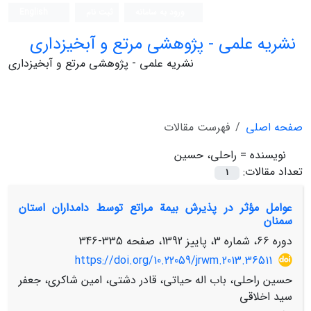
ورود به سامانه
ثبت نام
English
نشریه علمی - پژوهشی مرتع و آبخیزداری
نشریه علمی - پژوهشی مرتع و آبخیزداری
صفحه اصلی
فهرست مقالات
نویسنده =
راحلی، حسین
تعداد مقالات:
1
عوامل مؤثر در پذیرش بیمة مراتع توسط دامداران استان
سمنان
دوره 66، شماره 3، پاییز 1392، صفحه
335-346
https://doi.org/10.22059/jrwm.2013.36511
حسین راحلی، باب اله حیاتی، قادر دشتی، امین شاکری، جعفر
سید اخلاقی