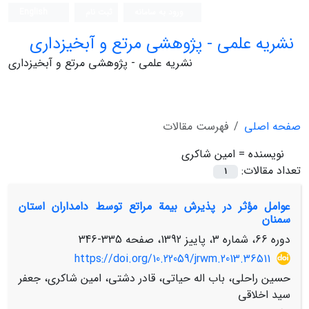
ورود به سامانه
ثبت نام
English
نشریه علمی - پژوهشی مرتع و آبخیزداری
نشریه علمی - پژوهشی مرتع و آبخیزداری
صفحه اصلی
فهرست مقالات
نویسنده =
امین شاکری
تعداد مقالات:
1
عوامل مؤثر در پذیرش بیمة مراتع توسط دامداران استان
سمنان
دوره 66، شماره 3، پاییز 1392، صفحه
335-346
https://doi.org/10.22059/jrwm.2013.36511
حسین راحلی، باب اله حیاتی، قادر دشتی، امین شاکری، جعفر
سید اخلاقی