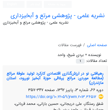
ورود به سامانه
ثبت نام
English
نشریه علمی - پژوهشی مرتع و آبخیزداری
نشریه علمی - پژوهشی مرتع و آبخیزداری
صفحه اصلی
فهرست مقالات
نویسنده =
بردی شیخ، واحد
تعداد مقالات:
1
رهیافتی نو در ارزش‌گذاری اقتصادی کارکرد تولید علوفة مراتع
(مطالعة موردی: مراتع ییلاقی حوزة آبخیز نوررود، استان
مازندران)
دوره 66، شماره 3، پاییز 1392، صفحه
347-357
https://doi.org/10.22059/jrwm.2013.36512
شفق رستگار، علی دریجانی، حسین بارانی، محمد قربانی،
جمشید قربانی، واحد بردی شیخ