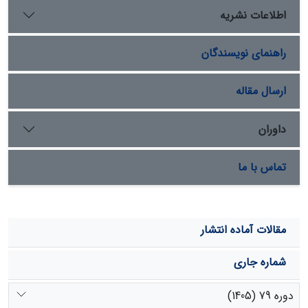
منطقهْ تولید علوفه معادل وزنی جو در هر هکتار 5
276
/
اطلاعات نشریه
کیلوگرم اندازه‌گیری شد. میانگین ارزش سالانة آن، با سه
سناریوی قیمتی، 6
64 میلیارد ریال برآورد گردید. این مبلغ
/
راهنمای نویسندگان
معادل با 718900 ریال در هر هکتار اراضی مرتعی نوررود است.
مبالغ برآوردشدة ارزش علوفة تولیدی فقط 25 درصد کل ارزش
اکوسیستم مرتعی است که بدون هیچ‌گونه سرمایه‌گذاری و به‌
ارسال مقاله
صورت موهبتی طبیعی بهره‌برداری می‌‌شود.
داوران
تماس با ما
مقالات آماده انتشار
شماره جاری
دوره 79 (1405)