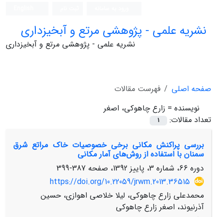
ورود به سامانه
ثبت نام
English
نشریه علمی - پژوهشی مرتع و آبخیزداری
نشریه علمی - پژوهشی مرتع و آبخیزداری
صفحه اصلی
فهرست مقالات
نویسنده =
زارع‌ چاهوکی، اصغر
تعداد مقالات:
1
بررسی پراکنش مکانی برخی خصوصیات خاک مراتع شرق
سمنان با استفاده از روش‌های آمار مکانی
دوره 66، شماره 3، پاییز 1392، صفحه
387-399
https://doi.org/10.22059/jrwm.2013.36515
محمدعلی زارع چاهوکی، لیلا خلاصی اهوازی، حسین
آذرنیوند، اصغر زارع‌ چاهوکی