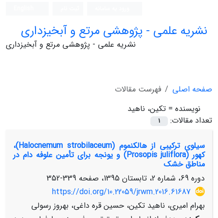
ورود به سامانه
ثبت نام
English
نشریه علمی - پژوهشی مرتع و آبخیزداری
نشریه علمی - پژوهشی مرتع و آبخیزداری
صفحه اصلی
فهرست مقالات
نویسنده =
تکین، ناهید
تعداد مقالات:
1
سیلوی ترکیبی از هالکنموم (Halocnemum strobilaceum)،
کهور (Prosopis juliflora) و یونجه برای تأمین علوفه دام در
مناطق خشک
دوره 69، شماره 2، تابستان 1395، صفحه
339-352
https://doi.org/10.22059/jrwm.2016.61687
بهرام امیری، ناهید تکین، حسین قره داغی، بهروز رسولی