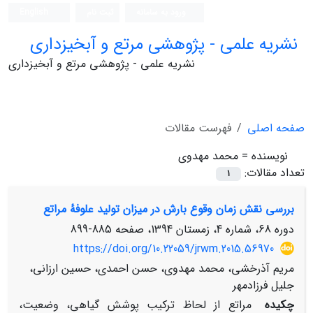
ورود به سامانه
ثبت نام
English
نشریه علمی - پژوهشی مرتع و آبخیزداری
نشریه علمی - پژوهشی مرتع و آبخیزداری
صفحه اصلی
فهرست مقالات
نویسنده =
محمد مهدوی
تعداد مقالات:
1
بررسی نقش زمان وقوع بارش در میزان تولید علوفۀ مراتع
دوره 68، شماره 4، زمستان 1394، صفحه
885-899
https://doi.org/10.22059/jrwm.2015.56970
مریم آذرخشی، محمد مهدوی، حسن احمدی، حسین ارزانی،
جلیل فرزادمهر
چکیده
مراتع از لحاظ ترکیب پوشش گیاهی، وضعیت،