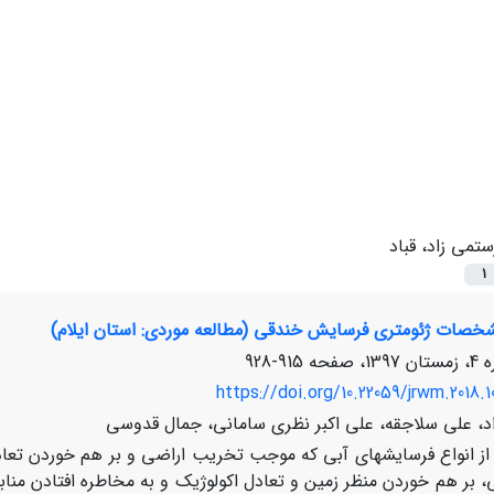
ستمی زاد، قباد
1
صات ژئومتری فرسایش خندقی (مطالعه موردی: استان ایلام)
915-928
https://doi.org/10.22059/jrwm.2018.1
اد، علی سلاجقه، علی اکبر نظری سامانی، جمال قدوسی
ز انواع فرسایش­های آبی که موجب تخریب اراضی و بر هم خوردن تعاد
 بر هم خوردن منظر زمین و تعادل اکولوژیک و به مخاطره افتادن منا