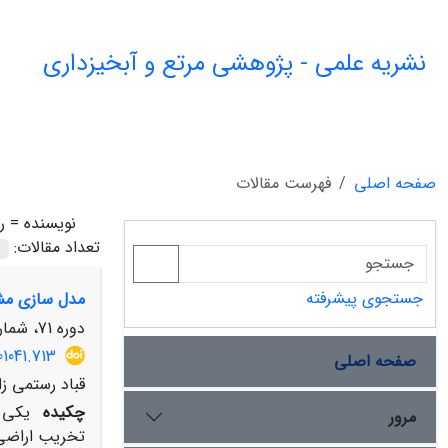
نشریه علمی - پژوهشی مرتع و آبخیزداری
صفحه اصلی
فهرست مقالات
نویسنده =
ر
تعداد مقالات:
جستجوی پیشرفته
مدل سازی مشخ
دوره 71، شماره 4، زمستان 1397، صفحه
01041.713
صفحه اصلی
قباد رستمی ز
چکیده
یکی ا
مرور
تخریب اراضی،