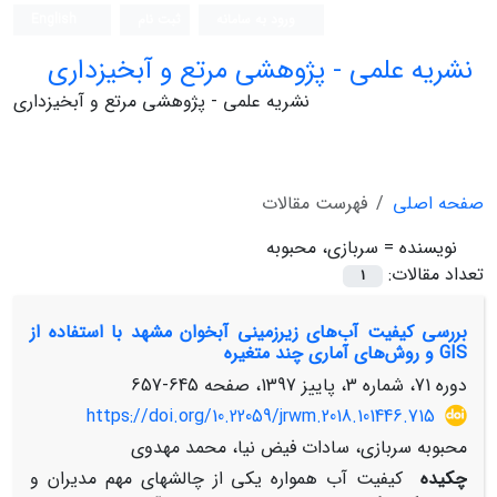
ورود به سامانه
ثبت نام
English
نشریه علمی - پژوهشی مرتع و آبخیزداری
نشریه علمی - پژوهشی مرتع و آبخیزداری
صفحه اصلی
فهرست مقالات
نویسنده =
سربازی، محبوبه
تعداد مقالات:
1
بررسی کیفیت آب‌های زیرزمینی آبخوان مشهد با استفاده از
GIS و روش‌های آماری چند ‌متغیره
دوره 71، شماره 3، پاییز 1397، صفحه
645-657
https://doi.org/10.22059/jrwm.2018.101446.715
محبوبه سربازی، سادات فیض نیا، محمد مهدوی
چکیده
کیفیت آب همواره یکی از چالش­های مهم مدیران و