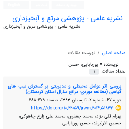
ورود به سامانه
ثبت نام
English
نشریه علمی - پژوهشی مرتع و آبخیزداری
نشریه علمی - پژوهشی مرتع و آبخیزداری
صفحه اصلی
فهرست مقالات
نویسنده =
پوربابایی، حسن
تعداد مقالات:
1
بررسی اثر عوامل محیطی و مدیریتی بر گسترش تیپ‏ های
گیاهی (مطالعه موردی: مراتع سارال استان کردستان)
دوره 67، شماره 2، تابستان 1393، صفحه
279-288
https://doi.org/10.22059/jrwm.2014.51832
بهرام قلی نزاد، محمد جعفری، محمد علی زارع چاهوکی،
حسین آذرنیوند، حسن پوربابایی