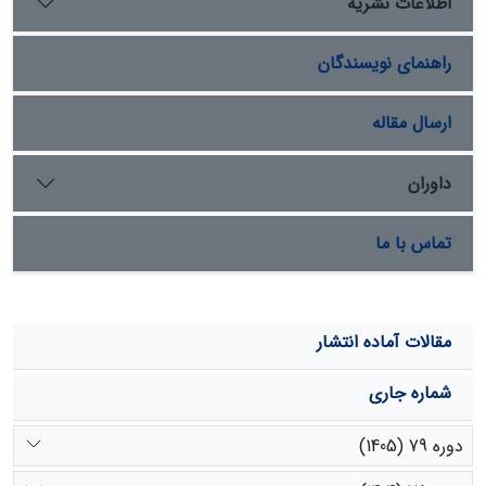
اطلاعات نشریه
به‌شمار می ‏آیند. در میان عوامل خاکی تأثیرگذار بر پراکنش
جوامع گیاهی در این تحقیق، عوامل فیزیکی خاک تأثیر
راهنمای نویسندگان
بیشتری دارند و خصوصیات شیمیایی خاک در استقرار جوامع
گیاهی در منطقه مورد مطالعه تأثیری ندارند. عامل فیزیوگرافی
ارتفاع و عامل مدیریتی شدت چرا نیز تأثیر بسزایی در پراکنش
ارسال مقاله
جوامع گیاهی دارند.
داوران
تماس با ما
مقالات آماده انتشار
شماره جاری
دوره 79 (1405)