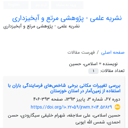
ورود به سامانه
ثبت نام
English
نشریه علمی - پژوهشی مرتع و آبخیزداری
نشریه علمی - پژوهشی مرتع و آبخیزداری
صفحه اصلی
فهرست مقالات
نویسنده =
اسلامی، حسین
تعداد مقالات:
1
بررسی تغییرات مکانی برخی شاخص‌های فرسایندگی باران با
استفاده از زمین‌آمار در استان خوزستان
دوره 67، شماره 3، پاییز 1393، صفحه
393-406
https://doi.org/10.22059/jrwm.2014.52829
حسین اسلامی، علی سلاجقه، شهرام خلیقی سیگارودی، حسن
احمدی، شمس الله ایوبی