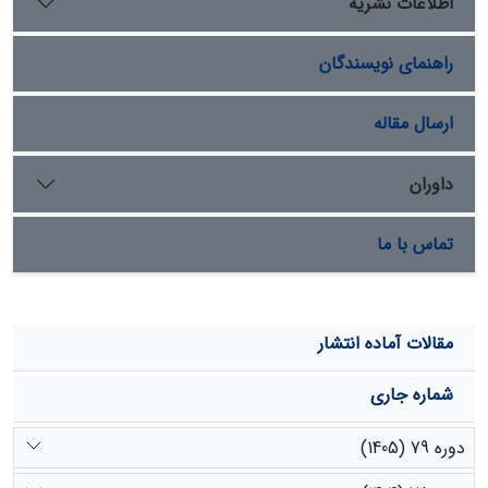
اطلاعات نشریه
دیده می‌شود و کمترین مقادیر فرسایندگی در جنوب و غرب
استان خوزستان وجود دارد. این مقادیر از 404 تا
راهنمای نویسندگان
-1
-1
2414(Mj.mm.ha
.h
) متغیر است.
ارسال مقاله
داوران
تماس با ما
مقالات آماده انتشار
شماره جاری
دوره 79 (1405)