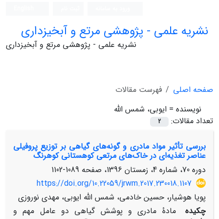
ورود به سامانه
ثبت نام
English
نشریه علمی - پژوهشی مرتع و آبخیزداری
نشریه علمی - پژوهشی مرتع و آبخیزداری
صفحه اصلی
فهرست مقالات
نویسنده =
ایوبی، شمس الله
تعداد مقالات:
2
بررسی تأثیر مواد مادری و گونه‌های گیاهی بر توزیع پروفیلی
عناصر تغذیه‌ای در خاک‌های مرتعی کوهستانی کوهرنگ
دوره 70، شماره 4، زمستان 1396، صفحه
1089-1102
https://doi.org/10.22059/jrwm.2017.230018.1107
پویا هوشیار، حسین خادمی، شمس الله ایوبی، مهدی نوروزی
چکیده
مادۀ مادری و پوشش گیاهی دو عامل مهم و