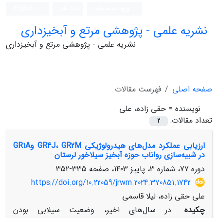
ورود به سامانه
ثبت نام
English
نشریه علمی - پژوهشی مرتع و آبخیزداری
نشریه علمی - پژوهشی مرتع و آبخیزداری
صفحه اصلی
فهرست مقالات
نویسنده =
حقی زاده، علی
تعداد مقالات:
2
ارزیابی عملکرد مدل‌های هیدرولوژیکی GR4J، GR2M وGR1A
در شبیه‌سازی رواناب حوزه آبخیز سیلاخور لرستان
دوره 77، شماره 3، پاییز 1403، صفحه
335-352
https://doi.org/10.22059/jrwm.2024.370851.1742
علی حقی زاده، لیلا قاسمی
چکیده
در سال‌های اخیر، وضعیت سیلابی بودن