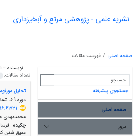
نشریه علمی - پژوهشی مرتع و آبخیزداری
صفحه اصلی
فهرست مقالات
نویسنده =
ا
تعداد مقالات:
جستجوی پیشرفته
تحلیل مورفوم
دوره 69، شماره 1، بهار 1395، صفحه
16.61731
صفحه اصلی
محمدمهدی حسی
چکیده
فرسا
مرور
عمیق شدن کانا