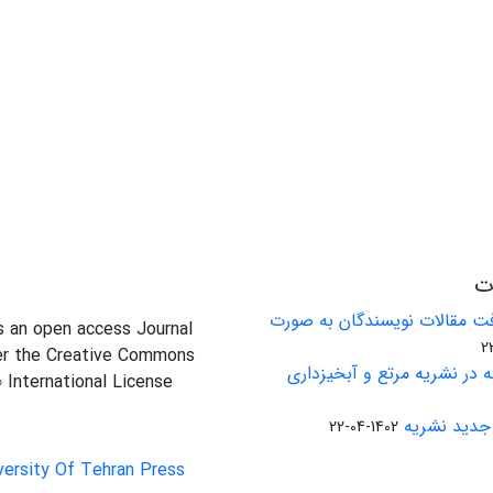
ات
ت مقالات نویسندگان به صورت
is an open access Journal
er the Creative Commons
 در نشریه مرتع و آبخیزداری
0 International License
جدید نشریه
1402-04-22
versity Of Tehran Press