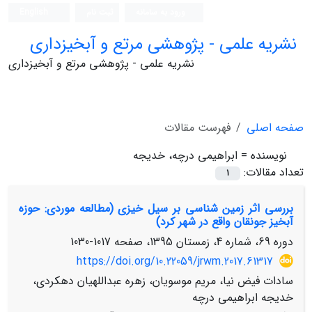
ورود به سامانه
ثبت نام
English
نشریه علمی - پژوهشی مرتع و آبخیزداری
نشریه علمی - پژوهشی مرتع و آبخیزداری
صفحه اصلی
فهرست مقالات
نویسنده =
ابراهیمی درچه، خدیجه
تعداد مقالات:
1
بررسی اثر زمین شناسی بر سیل خیزی (مطالعه موردی: حوزه
آبخیز جونقان واقع در شهر کرد)
دوره 69، شماره 4، زمستان 1395، صفحه
1017-1030
https://doi.org/10.22059/jrwm.2017.61317
سادات فیض نیا، مریم موسویان، زهره عبداللهیان دهکردی،
خدیجه ابراهیمی درچه