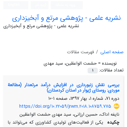
ورود به سامانه
ثبت نام
English
نشریه علمی - پژوهشی مرتع و آبخیزداری
نشریه علمی - پژوهشی مرتع و آبخیزداری
صفحه اصلی
فهرست مقالات
نویسنده =
حشمت الواعظین، سید مهدی
تعداد مقالات:
1
بررسی نقش زنبورداری در افزایش درآمد مرتعدار (مطالعة
موردی: روستای ژیوار در استان کردستان)
دوره 71، شماره 1، بهار 1397، صفحه
1-10
https://doi.org/10.22059/jrwm.2018.108759.775
نایفه اداک، حسین ارزانی، سید مهدی حشمت الواعظین
چکیده
یکی از فعالیت‌های تولیدی کشاورزی که می‌تواند با