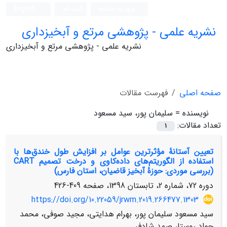
ورود به سامانه
ثبت نام
English
نشریه علمی - پژوهشی مرتع و آبخیزداری
نشریه علمی - پژوهشی مرتع و آبخیزداری
صفحه اصلی
فهرست مقالات
نویسنده =
سلیمان پور، سید مسعود
تعداد مقالات:
1
تعیین آستانۀ مؤثرترین عوامل بر افزایش طول خندق‌ها با
استفاده از الگوریتم‌های داده‌کاوی و درخت تصمیم CART
(بررسی موردی: حوزۀ آبخیز قاضیان، استان فارس)
دوره 72، شماره 2، تابستان 1398، صفحه
409-426
https://doi.org/10.22059/jrwm.2019.266477.1303
سید مسعود سلیمان پور، بهرام هدایتی، مجید صوفی، محمد
جواد روستا، صمد شادفر