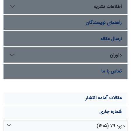
هدایت الکتریکی عصارۀ اشباع، شیب پیشانی، درصد پوشش
اطلاعات نشریه
گیاهی و نسبت جذبی سدیم می­باشد. توصیه می­شود در
کاهش گسترش طولی خندق­ها و تولید رسوب، به کنترل
راهنمای نویسندگان
فرسایش در پیشانی آن­ها توجه بیشتری شود. همچنین اصلاح
خاک­های این منطقه به کمک اصلاح­کننده­ها و
احیای
پوشش
گیاهی سازگار و افزایش مادۀ آلی خاک، در اولویت اقدامات
ارسال مقاله
مؤثر در کنترل گسترش طولی خندق­ها قرار گیرد.
داوران
تماس با ما
مقالات آماده انتشار
شماره جاری
دوره 79 (1405)