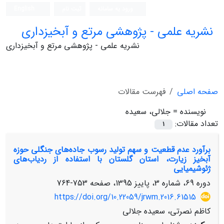
ورود به سامانه
ثبت نام
English
نشریه علمی - پژوهشی مرتع و آبخیزداری
نشریه علمی - پژوهشی مرتع و آبخیزداری
صفحه اصلی
فهرست مقالات
نویسنده =
جلالی، سعیده
تعداد مقالات:
1
برآورد عدم قطعیت و سهم تولید رسوب جاده‌های جنگلی حوزه
آبخیز زیارت، استان گلستان با استفاده از ردیاب‌های
ژئوشیمیایی
دوره 69، شماره 3، پاییز 1395، صفحه
753-764
https://doi.org/10.22059/jrwm.2016.61515
کاظم نصرتی، سعیده جلالی