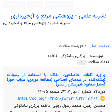
ورود به سامانه
ثبت نام
English
نشریه علمی - پژوهشی مرتع و آبخیزداری
نشریه علمی - پژوهشی مرتع و آبخیزداری
صفحه اصلی
فهرست مقالات
نویسنده =
برزگری بنادکوکی، فاطمه
تعداد مقالات:
1
برآورد تلفات حاصلخیزی خاک با استفاده از رسوبات
نهشته‌شده در سدهای اصلاحی (مطالعۀ موردی: سراب حوزۀ
آبخیز صفارود شهرستان رامسر)
دوره 71، شماره 1، بهار 1397، صفحه
25-44
https://doi.org/10.22059/jrwm.2018.242217.1166
محسن آرمین، محمد رسول رجبی، فاطمه برزگری بنادکوکی