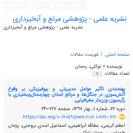
ورود به سامانه
ثبت نام
English
نشریه علمی - پژوهشی مرتع و آبخیزداری
نشریه علمی - پژوهشی مرتع و آبخیزداری
صفحه اصلی
فهرست مقالات
نویسنده =
توکلی، رحمان
تعداد مقالات:
1
پهنه‌بندی تأثیر عوامل مدیریتی و بیوفیزیکی بر وقوع
آتش‌سوزی در جنگل‌ها و مراتع استان چهارمحال‌و‌بختیاری با
رگرسیون وزن‌دار جغرافیایی
دوره 72، شماره 1، بهار 1398، صفحه
227-240
https://doi.org/10.22059/jrwm.2018.108720.771
اعظم کریمی، عطالله ابراهیمی، اسماعیل اسدی بروجنی، پژمان
طهماسبی، رحمان توکلی