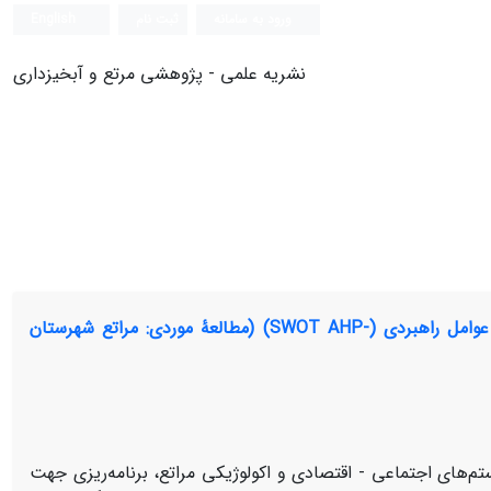
ورود به سامانه
ثبت نام
English
نشریه علمی - پژوهشی مرتع و آبخیزداری
ارزیابی عوامل تأثیرگذار در بهره‌برداری از مراتع با تأکید بر تحلیل سلسله مراتبی- عوامل راهبردی (-SWOT AHP) (مطالعۀ موردی: مراتع شهرستان
م­‌های اجتماعی - اقتصادی و اکولوژیکی مراتع، برنامه‌­ریزی جهت