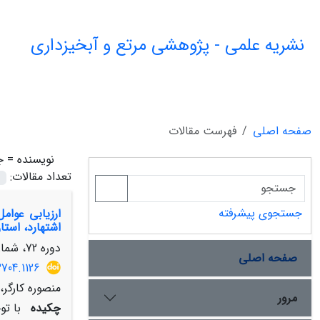
نشریه علمی - پژوهشی مرتع و آبخیزداری
صفحه اصلی
فهرست مقالات
نویسنده =
ج
تعداد مقالات:
جستجوی پیشرفته
اشتهارد، استان
دوره 72، شماره 4، زمستان 1398، صفحه
صفحه اصلی
704.1126
منصوره کارگر
مرور
چکیده
با تو