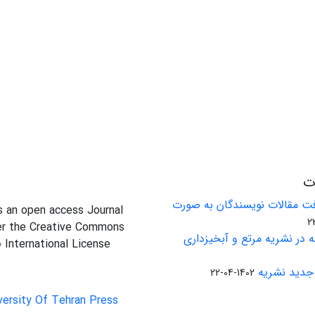
ات
ت مقالات نویسندگان به صورت
is an open access Journal
er the Creative Commons
 در نشریه مرتع و آبخیزداری
0 International License
جدید نشریه
1402-04-22
versity Of Tehran Press