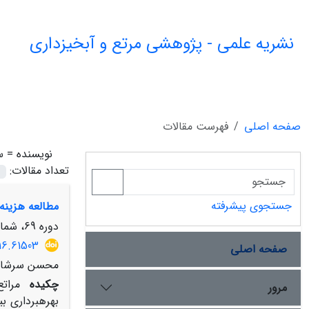
نشریه علمی - پژوهشی مرتع و آبخیزداری
صفحه اصلی
فهرست مقالات
نویسنده =
س
تعداد مقالات:
جستجوی پیشرفته
مطالعه هزینه 
دوره 69، شماره 3، پاییز 1395، صفحه
16.61503
صفحه اصلی
محسن سرشاد 
چکیده
مراتع
مرور
بهره­برداری ب