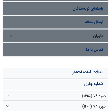
سرعت گردش اعتماد و مشارکت در میان افراد در حد متوسط
راهنمای نویسندگان
تا پایین است. بر اساس نتایج، می‌توان استدلال کرد
ضعیف‌بودن سرمایة اجتماعی و عدم اتحاد و یگانگی در میان
افراد به کاهش سرعت گردش اعتماد و مشارکت منجر شده و
ارسال مقاله
در نتیجه حکمرانی خوب منابع آب را با چالش مواجه کرده
است.
داوران
تماس با ما
مقالات آماده انتشار
شماره جاری
دوره 79 (1405)
دوره 78 (1404)