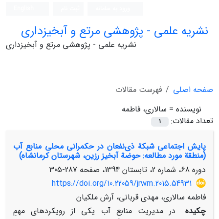
ورود به سامانه
ثبت نام
English
نشریه علمی - پژوهشی مرتع و آبخیزداری
نشریه علمی - پژوهشی مرتع و آبخیزداری
صفحه اصلی
فهرست مقالات
نویسنده =
سالاری، فاطمه
تعداد مقالات:
1
پایش اجتماعی شبکة ذی‌نفعان در حکمرانی محلی منابع آب
(منطقة مورد مطالعه: حوضة آبخیز رزین، شهرستان کرمانشاه)
دوره 68، شماره 2، تابستان 1394، صفحه
287-305
https://doi.org/10.22059/jrwm.2015.54931
فاطمه سالاری، مهدی قربانی، آرش ملکیان
چکیده
در مدیریت منابع آب یکی از رویکردهای مهم‌ِ