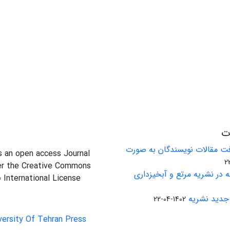
ات
ت مقالات نویسندگان به صورت
is an open access Journal
er the Creative Commons
 در نشریه مرتع و آبخیزداری
0 International License
جدید نشریه
1402-04-22
versity Of Tehran Press