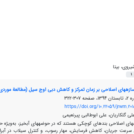
یروی، بیتا
1
سازه‏‏های اصلاحی بر زمان‏ تمرکز و کاهش دبی اوج سیل (مطالعة مورد
307-322
https://doi.org/10.22059/jrwm.20
لی گلکاریان، علی ابوطالبی پیرنعیمی
های اصلاحی بند‏های کوچکی هستند که در حوضه‏های آبخیز، به‌ویژه
رعت جریان، کاهش فرسایش، مهار رسوب، و کنترل سیلاب در آبراهه