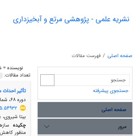
نشریه علمی - پژوهشی مرتع و آبخیزداری
صفحه اصلی
فهرست مقالات
نویسنده =
ش
تعداد مقالات:
جستجوی پیشرفته
تأثیر احداث 
دوره 68، شماره 2، تابستان 1394، صفحه
15.54932
صفحه اصلی
بیتا شیروی، ع
چکیده
سازه‏
مرور
منظور کاهش س