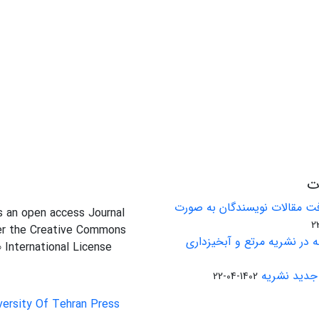
ات
ت مقالات نویسندگان به صورت
is an open access Journal
er the Creative Commons
 در نشریه مرتع و آبخیزداری
0 International License
جدید نشریه
1402-04-22
versity Of Tehran Press