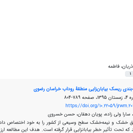
ذریان، فاطمه
1
ه‌بندی ریسک بیابان‌زایی منطقۀ روداب خراسان رضوی
789-804
https://doi.org/10.22059/jrwm.20
، سارا ولی زاده، پویان دهقان، حسن خسروی
ق خشک و نیمه‌خشک سطح وسیعی از کشور را به خود اختصاص داده­اند. 