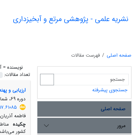
نشریه علمی - پژوهشی مرتع و آبخیزداری
صفحه اصلی
فهرست مقالات
نویسنده =
آ
تعداد مقالات:
جستجوی پیشرفته
ارزیابی و پهن
دوره 69، شماره 4، زمستان 1395، صفحه
17.61085
صفحه اصلی
فاطمه آذریان
چکیده
مناط
مرور