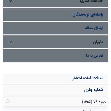
اطلاعات نشریه
این حوضه متوسط و فرسایش غالب منطقه هم از نوع سطحی
است. میزان تولید رسوب در واحد سطح در حوضه دشت‌روم
راهنمای نویسندگان
53/133 و در حوضه کره 347 مترمعکب در سال است.
ارسال مقاله
داوران
تماس با ما
مقالات آماده انتشار
شماره جاری
دوره 79 (1405)