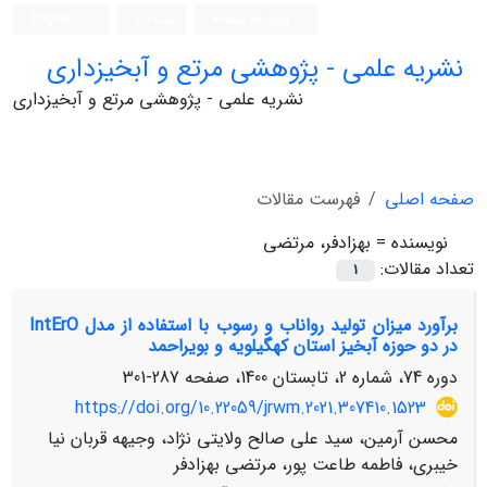
ورود به سامانه
ثبت نام
English
نشریه علمی - پژوهشی مرتع و آبخیزداری
نشریه علمی - پژوهشی مرتع و آبخیزداری
صفحه اصلی
فهرست مقالات
نویسنده =
بهزادفر، مرتضی
تعداد مقالات:
1
برآورد میزان تولید رواناب و رسوب با استفاده از مدل IntErO
در دو حوزه آبخیز استان کهگیلویه و بویراحمد
دوره 74، شماره 2، تابستان 1400، صفحه
287-301
https://doi.org/10.22059/jrwm.2021.307410.1523
محسن آرمین، سید علی صالح ولایتی نژاد، وجیهه قربان نیا
خیبری، فاطمه طاعت پور، مرتضی بهزادفر