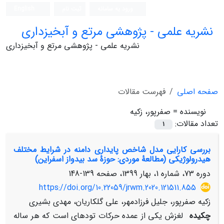
ورود به سامانه
ثبت نام
English
نشریه علمی - پژوهشی مرتع و آبخیزداری
نشریه علمی - پژوهشی مرتع و آبخیزداری
صفحه اصلی
فهرست مقالات
نویسنده =
صفرپور، زکیه
تعداد مقالات:
1
بررسی کارایی مدل شاخص پایداری دامنه در شرایط مختلف
هیدرولوژیکی (مطالعۀ موردی: حوزۀ سد بیدواز اسفراین)
دوره 73، شماره 1، بهار 1399، صفحه
139-148
https://doi.org/10.22059/jrwm.2020.121511.855
زکیه صفرپور، جلیل فرزادمهر، علی گلکاریان، مهدی بشیری
چکیده
لغزش یکی از عمده حرکات توده­ای است که هر ساله