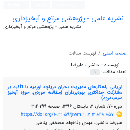
ورود به سامانه
ثبت نام
English
نشریه علمی - پژوهشی مرتع و آبخیزداری
نشریه علمی - پژوهشی مرتع و آبخیزداری
صفحه اصلی
فهرست مقالات
نویسنده =
دانشی، علیرضا
تعداد مقالات:
1
ارزیابی راهکارهای مدیریت بحران دریاچه اورمیه با تأکید بر
مشارکت حداکثری بهره‌برداران (مطالعه موردی: حوزه آبخیز
سیمینه‌رود)
دوره 70، شماره 2، تابستان 1396، صفحه
299-314
https://doi.org/10.22059/jrwm.2017.121848.857
علیرضا دانشی، مهدی وفاخواه، مصطفی پناهی