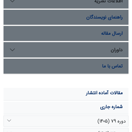
اطلاعات نشریه
کشت تغییر چندانی در وسعت و یا تغییر آن‌ها ایجاد نخواهد
شد. به طور کلی بیشترین تغییرات کاربری در حاشیه جنگل و
راهنمای نویسندگان
حاشیه مرتع رخ داده است و هرچه از این حواشی فاصله
گرفته شود از میزان تغییرات کاسته می‌شود. نتایج این
پژوهش می تواند در برنامه­ریزی های آتی منطقه که با
ارسال مقاله
تغییرات کاربری­/ پوشش مرتبط است مد نظر قرار گیرد.
داوران
تماس با ما
مقالات آماده انتشار
شماره جاری
دوره 79 (1405)