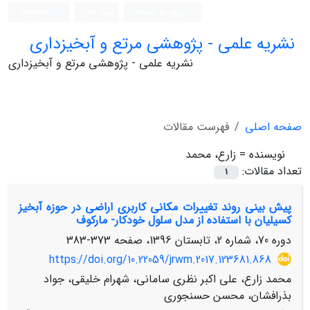
ورود به سامانه
ثبت نام
English
نشریه علمی - پژوهشی مرتع و آبخیزداری
نشریه علمی - پژوهشی مرتع و آبخیزداری
صفحه اصلی
فهرست مقالات
نویسنده =
زارع، محمد
تعداد مقالات:
1
پیش بینی روند تغییرات مکانی کاربری اراضی در حوزه آبخیز
کسیلیان با استفاده از مدل سلول خودکار- مارکوف
دوره 70، شماره 2، تابستان 1396، صفحه
373-383
https://doi.org/10.22059/jrwm.2017.123681.868
محمد زارع، علی اکبر نظری سامانی، شهرام خلیقی، جواد
بذرافشان، محسن حسنجوری