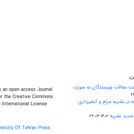
ات
ت مقالات نویسندگان به صورت
is an open access Journal
er the Creative Commons
 در نشریه مرتع و آبخیزداری
0 International License
جدید نشریه
1402-04-22
versity Of Tehran Press