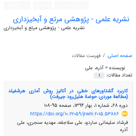
ورود به سامانه
ثبت نام
English
نشریه علمی - پژوهشی مرتع و آبخیزداری
نشریه علمی - پژوهشی مرتع و آبخیزداری
صفحه اصلی
فهرست مقالات
نویسنده =
آذره، علی
تعداد مقالات:
1
کاربرد گشتاور‏های خطی در آنالیز روش آماری هرشفیلد
(مطالعة موردی: حوضة هلیل‌رود جیرفت)
دوره 68، شماره 1، بهار 1394، صفحه
95-108
https://doi.org/10.22059/jrwm.2015.53886
فرشاد سلیمانی ساردو، علی سلاجقه، مهدیه سنجری، علی
آذره