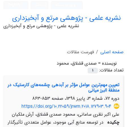
ورود به سامانه
ثبت نام
English
نشریه علمی - پژوهشی مرتع و آبخیزداری
نشریه علمی - پژوهشی مرتع و آبخیزداری
صفحه اصلی
فهرست مقالات
نویسنده =
صمدی قشلاق، محمود
تعداد مقالات:
1
تعیین مهم‌ترین عوامل مؤثر بر آبدهی چشمه‌های کارستیک در
منطقة البرز میانی
دوره 72، شماره 3، پاییز 1398، صفحه
853-863
https://doi.org/10.22059/jrwm.2018.127903.904
علی اکبر نظری سامانی، محمود صمدی قشلاق، آرش ملکیان
چکیده
در توسعه منابع آبی موجود، عوامل متعددی تأثیرگذار