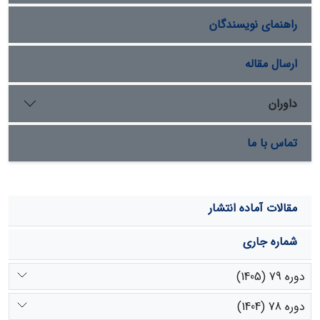
هستند و در تحلیل باقی ‌مانند. این شش عامل می‌توانند
راهنمای نویسندگان
تقریباً 73.5 درصد از تغییرپذیری (واریانس) متغیرها را
توضیح دهند. این روابط نشانگر نقش بارز عوامل مذکور در
استعدادیابی منابع آبی در مناطق کارستی می‌باشد.
ارسال مقاله
داوران
تماس با ما
مقالات آماده انتشار
شماره جاری
دوره 79 (1405)
دوره 78 (1404)