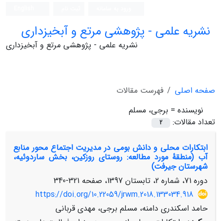
ورود به سامانه
ثبت نام
English
نشریه علمی - پژوهشی مرتع و آبخیزداری
نشریه علمی - پژوهشی مرتع و آبخیزداری
صفحه اصلی
فهرست مقالات
نویسنده =
برجی، مسلم
تعداد مقالات:
2
ابتکارات محلی و دانش بومی در مدیریت اجتماع محور منابع
آب (منطقۀ مورد مطالعه: روستای روزکین، بخش ساردوئیه،
شهرستان جیرفت)
دوره 71، شماره 2، تابستان 1397، صفحه
321-340
https://doi.org/10.22059/jrwm.2018.133034.918
حامد اسکندری دامنه، مسلم برجی، مهدی قربانی