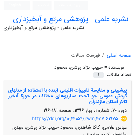
ورود به سامانه
ثبت نام
English
نشریه علمی - پژوهشی مرتع و آبخیزداری
نشریه علمی - پژوهشی مرتع و آبخیزداری
صفحه اصلی
فهرست مقالات
نویسنده =
حبیب نژاد روشن، محمود
تعداد مقالات:
1
پیش‏بینی و مقایسة تغییرات اقلیمی آینده با استفاده از مدل‏های
گردش عمومی جو تحت سناریوهای مختلف در حوزة آبخیز
تالار استان مازندران
دوره 70، شماره 1، بهار 1396، صفحه
181-196
https://doi.org/10.22059/jrwm.2017.61975
عباس غلامی، کاکا شاهدی، محمود حبیب نژاد روشن، مهدی
وفاخواه، کریم سلیمانی