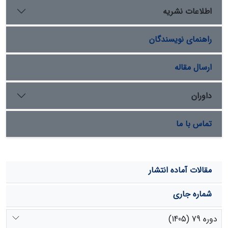
فصلی در ماه­های پربارش و همین­طور وقوع خشکسالی­ها و
اطلاعات نشریه
کمبود آب در فصول کم بارش در حوضه مورد مطالعه مورد توجه
دقیق­تر قرار گیرد. از لحاظ دمائی نیز ماه­های ژوئن، جولای،
راهنمای نویسندگان
آگوست و سپتامبر با افزایش درجة حرارت در دوره­های آتی و
ماه­های ژانویه و فوریه نیز دارای کمترین میانگین دمای
شبیه‏سازی شدة آتی می­باشند.
ارسال مقاله
داوران
تماس با ما
مقالات آماده انتشار
شماره جاری
دوره 79 (1405)