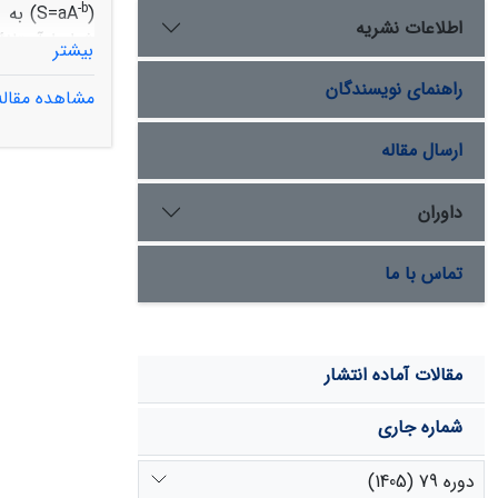
-
b
(S=aA
) به 
اطلاعات نشریه
بیشتر
راهنمای نویسندگان
تا۲۰۵/۰- است و برای کاربری کشاورزی رابطۀ مذکور برابر باS=5.74A
مشاهده مقاله
هم نزدیک ولی
است. به طوری­
ارسال مقاله
مقدار آستانه د
سو به افزایش
داوران
ماندن این ارا
تماس با ما
مقالات آماده انتشار
شماره جاری
دوره 79 (1405)