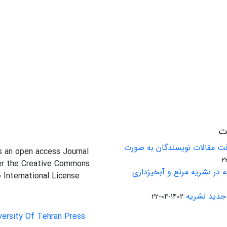
ات
ت مقالات نویسندگان به صورت
is an open access Journal
er the Creative Commons
 در نشریه مرتع و آبخیزداری
0 International License
جدید نشریه
1402-04-22
versity Of Tehran Press