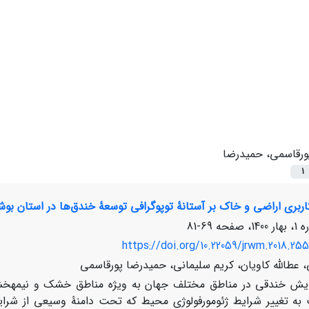
ورقاسمی، حمیدرضا
1
ربری اراضی و خاک بر آستانۀ توپوگرافی توسعۀ خندق‌ها در استان بوش
69-81
https://doi.org/10.22059/jrwm.2018.255
 عطالله کاویان، کریم سلیمانی، حمیدرضا پورقاسمی
یش خندقی در مناطق مختلف جهان به ویژه مناطق خشک و نیمه­خش
ه تغییر شرایط ژئومورفولوژی محیط که تحت دامنۀ وسیعی از شرای