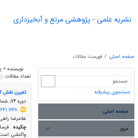
نشریه علمی - پژوهشی مرتع و آبخیزداری
صفحه اصلی
فهرست مقالات
نویسنده =
پ
تعداد مقالات:
جستجوی پیشرفته
تعیین نقش کا
دوره 74، شماره 1، بهار 1400، صفحه
641.1248
صفحه اصلی
غلامرضا راهی،
چکیده
فرسا
مرور
واکنشی است ب