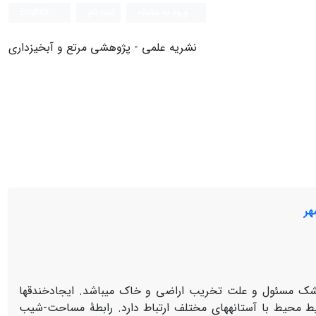
ورود به سامانه
ثبت نام
English
نشریه علمی - پژوهشی مرتع و آبخیزداری
هر
ک مسئول و علت تخریب اراضی و خاک می­باشد. ایجادخندق­ها
ط محیط با آستانه­های مختلف ارتباط دارد. رابطۀ مساحت-شیب