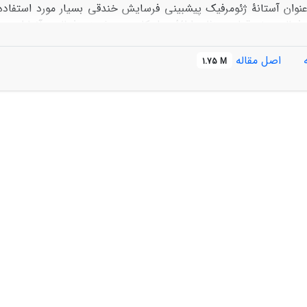
عنوان آستانۀ ­ژئومرفیک پیش­بینی فرسایش خندقی بسیار مورد استفاد
-0.205
و برای کاربری م
اصل مقاله
1.75 M
 ضریب آستانه متفاوت است. مقادیر توان مبین این است که فرآیندها
که با افزایش مساحت و رواناب ناشی از آن افزایش می­یابد و رخ داد 
ر کاربری اراضی کشاورزی مبین این است که با تغییر کاربری رخ داد خندق­
 رواناب در اراضی کشاورزی و از سوی دیگر کاهش مقاومت خاک ناش
ضی در برخی سال­ها می­باشد. در نهایت بر اساس رابطۀ آستانه­ای اراض