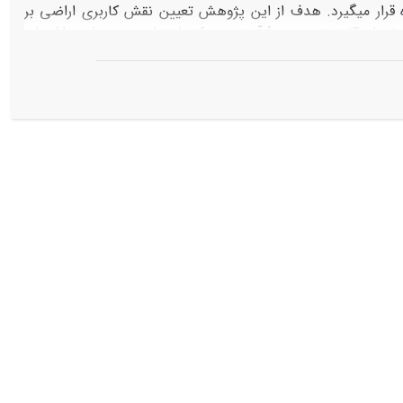
ه قرار می­گیرد. هدف از این پژوهش تعیین نقش کاربری اراضی بر
شرایط آستانۀ فعالیت خندق­ها به منظور ارائۀ مدل کاربری پیش­بینی فعالیت آن­ها است. تعداد140خندق در حوزۀ آبخیز دره کره انتخاب و پس از برداشت­های
میدانی و تهیۀ پایگاه داده در GIS رابطۀ آستانه­ای در کاربری­های اراضی مختلف به دست آورده شد. نتایج نشان داد که مقدار توان (b) رابطۀ ۲۳۳ /۰-
-0.233
رتعی برابر با S=10.65A
است. در این دو معادله توان­ها به
ی مربوط به رواناب و کنش ناشی از هرزاب مسئول توسعۀ خندق­ها
خندق­ها در شیب کمتری قابل اتفاق خواهد بود. همچنین کم­تر بودن
ها با مقدار دو برابر بیشتر اتفاق خواهد افتاد. این مسئله از یک­
ی از عملیات خاکورزی و کاهش پوشش ناشی از دورۀ آیش و بایر
ی حساس به فرسایش خندق تعیین و مورد ارزیابی قرار گرفت.