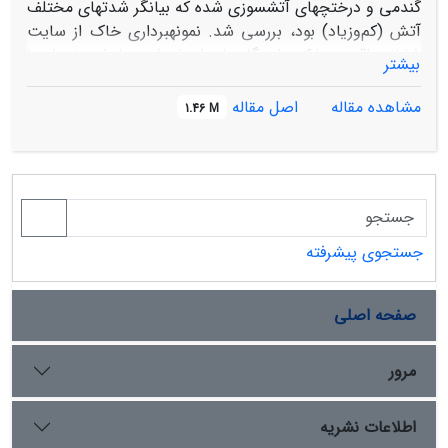
گندمی و درختچه­ای آتش­سوزی­ شده که بیان­گر شدت­های مختلف
آتش (کم‌وزیاد) بود، بررسی شد. نمونه­برداری خاک از سایت
شارلق واقع در پارک ملی گلستان انجام شد؛ بنابراین تعداد 10
بیشتر
نمونه خاک شامل 5 درختچه و نیز 5 قطعه پوشش گندمی در
سایت کنترل و نیز تعداد 5 درختچه و 5 قطعه پوشش گندمی
مشاهده مقاله
اصل مقاله
1.46 M
سوخته به‌عنوان شدت کم‌وزیاد در سایت آتش­سوزی انتخاب
شد. جوانه­زنی بذور به روش کشت گلخانه­ای صورت گرفت.
جهت تجزیه‌وتحلیل داده­ها از آزمون GLMM و جهت مقایسه
تیمارها از آزمون «تی غیر جفتی» در نرم‌افزار R استفاده شد.
اگرچه نتایج به‌دست‌آمده نشان داد که میانگین تعداد بذور
جوانه­زده در سایت آتش‌گرفته (5/74) به‌طور کل نسبت به
جستجوی پیشرفته
سایت کنترل (3/132) تفاوت معنی­داری نداشتند، اما نتایج
بیان­گر تأثیر معنی­دار آتش‌بر گروه‏های کارکردی بود. تعداد
صفحه اصلی
نونهال پهن برگان یک‌ساله درشدت کم آتش افزایش (1785 به
3543) و درشدت زیاد آتش کاهش داشت (5000 به 1471).
تعداد نونهال گندمیان چندساله نیز درشدت کم آتش کاهش
مرور
چشمگیری از خود نشان داد (7114 به 842) درحالی‌که درشدت
زیاد آتش تفاوت معنی­داری مشاهده نشد (928 به 1871).
اطلاعات نشریه
شدت آتش­سوزی در تمامی گروه‏های کارکردی به‌جز پهن برگان