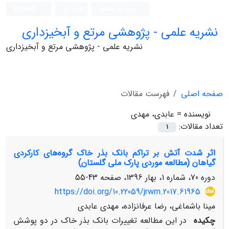
ورود به سامانه
ثبت نام
English
نشریه علمی - پژوهشی مرتع و آبخیزداری
نشریه علمی - پژوهشی مرتع و آبخیزداری
صفحه اصلی
فهرست مقالات
نویسنده =
عابدی، مهدی
تعداد مقالات:
1
اثر شدت آتش بر تراکم بانک بذر خاک گروه‌های کارکردی
گیاهان (مطالعه موردی پارک ملی گلستان)
دوره 70، شماره 1، بهار 1396، صفحه
43-55
https://doi.org/10.22059/jrwm.2017.61965
مینا باشماغی، رضا عرفانزاده، مهدی عابدی
چکیده
در این مطالعه تغییرات بانک بذر خاک در دو پوشش