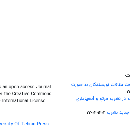
ات
ت مقالات نویسندگان به صورت
is an open access Journal
er the Creative Commons
 در نشریه مرتع و آبخیزداری
0 International License
جدید نشریه
1402-04-22
versity Of Tehran Press