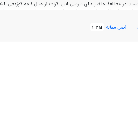
اصل مقاله
1.13 M
معلق به ترتیب 63/0 و 61/0 به­دست آمد که با توجه به دامنه­های ت
ی اراضی بر مقدار رواناب و رسوب تمام ورودی­های مدل به غیر از کاربر