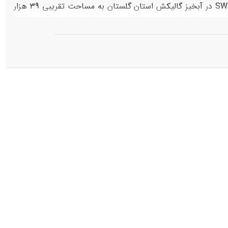
اجتناب­ناپذیر است. در مطالعۀ حاضر برای بررسی این اثرات از مدل نیمه توزیعی SWAT در آبخیز گالیکش استان گلستان به مساحت تقریبی 39 هزار
هکتار استفاده شد. مدل مذکور برای شبیه­سازی، واسنجی و اعتبار­سنجی و در نهایت بهینه­سازی پارامترهای مؤثر بر دبی و بار معلق در یک دورۀ 27
ساله مورد استفاده قرار گرفت. نقشه­های کاربری اراضی از سه تصویر ماهوارۀ لندست سال­های 1987، 2000 و 2013 تهیه شدند. در این مطالعه از روش
SUFI2 برای واسنجی و اعتبار­سنجی مدل استفاده شد. معیار ناش- ساتکلیف (NS) به عنوان تابع هدف در مرحلۀ واسنجی (1990- 2007) برای دبی و بار
فسیری مورد استفاده در تحقیقات گذشته، قابل قبول ارزیابی شد. برای بررسی اثر
ی اراضی ثابت فرض شد و نتایج نشان داد که تغییرات کاربری اراضی