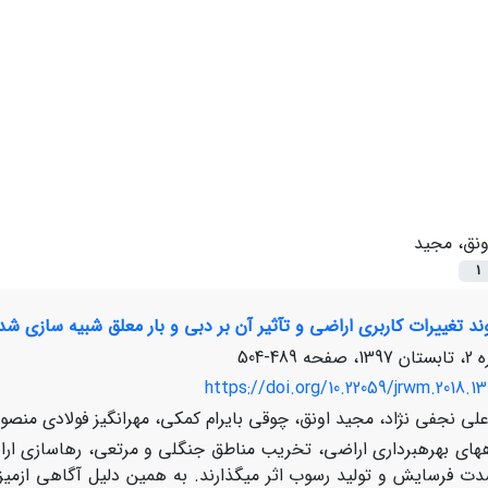
ونق، مجید
1
رات کاربری اراضی و تآثیر آن بر دبی و بار معلق شبیه سازی شده با مدل SWAT (مطالعه موردی: آبخیز گالیکش 
489-504
https://doi.org/10.22059/jrwm.2018.13
لی نجفی نژاد، مجید اونق، چوقی بایرام کمکی، مهرانگیز فولادی منصو
­های بهره­برداری اراضی، تخریب مناطق جنگلی و مرتعی، رهاسازی ا
ت فرسایش و تولید رسوب اثر می­گذارند. به همین دلیل آگاهی ازمیزا