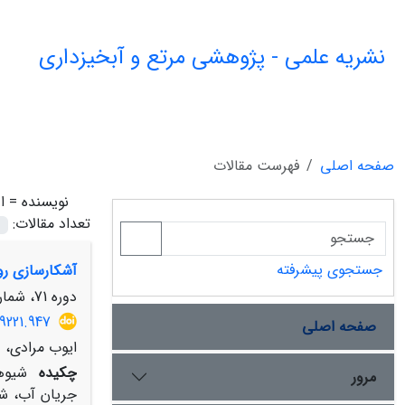
نشریه علمی - پژوهشی مرتع و آبخیزداری
صفحه اصلی
فهرست مقالات
نویسنده =
ا
تعداد مقالات:
جستجوی پیشرفته
آشکارسازی روند تغیی
دوره 71، شماره 2، تابستان 1397، صفحه
9221.947
صفحه اصلی
ایوب مرادی، ع
چکیده
شیوه
مرور
جریان آب، شد