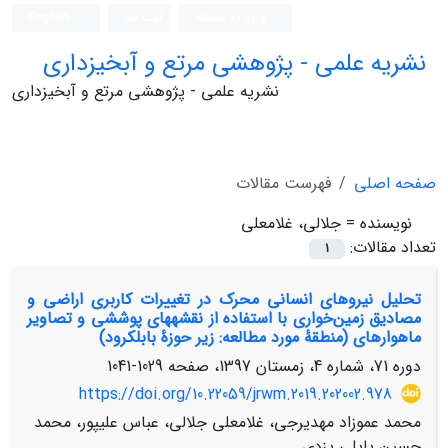
ورود به سامانه
ثبت نام
English
نشریه علمی - پژوهشی مرتع و آبخیزداری
نشریه علمی - پژوهشی مرتع و آبخیزداری
صفحه اصلی
فهرست مقالات
نویسنده =
جلالی، غلامعلی
تعداد مقالات:
1
تحلیل نیروهای انسانی محرک در تغییرات کاربری اراضی و
مصادیق زمین‌خواری با استفاده از نقشه‏های پوششی و تصاویر
ماهواره‏ای (منطقۀ مورد مطالعه: زیر حوزۀ بابلکرود)
دوره 71، شماره 4، زمستان 1397، صفحه
1029-1041
https://doi.org/10.22059/jrwm.2019.202002.978
محمد عموزاد مهدیرجی، غلامعلی جلالی، عباس علیپور، محمد
حسین پاپلی یزدی