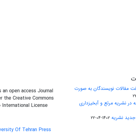
ات
ت مقالات نویسندگان به صورت
is an open access Journal
er the Creative Commons
 در نشریه مرتع و آبخیزداری
0 International License
جدید نشریه
1402-04-22
versity Of Tehran Press