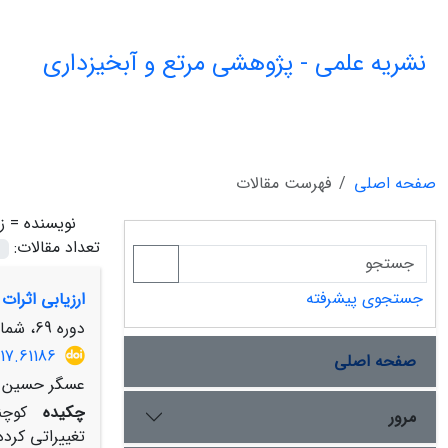
نشریه علمی - پژوهشی مرتع و آبخیزداری
صفحه اصلی
فهرست مقالات
نویسنده =
ز
تعداد مقالات:
جستجوی پیشرفته
ارزیابی اثرا
دوره 69، شماره 4، زمستان 1395، صفحه
17.61186
صفحه اصلی
عسگر حسین زا
چکیده
کوچن
مرور
تغییراتی کرد