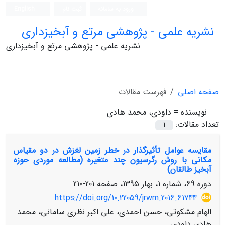
ورود به سامانه
ثبت نام
English
نشریه علمی - پژوهشی مرتع و آبخیزداری
نشریه علمی - پژوهشی مرتع و آبخیزداری
صفحه اصلی
فهرست مقالات
نویسنده =
داودی، محمد هادی
تعداد مقالات:
1
مقایسه عوامل تأثیرگذار در خطر زمین لغزش در دو مقیاس
مکانی با روش رگرسیون چند متغیره (مطالعه موردی حوزه
آبخیز طالقان)
دوره 69، شماره 1، بهار 1395، صفحه
201-210
https://doi.org/10.22059/jrwm.2016.61744
الهام مشکوتی، حسن احمدی، علی اکبر نظری سامانی، محمد
هادی داودی