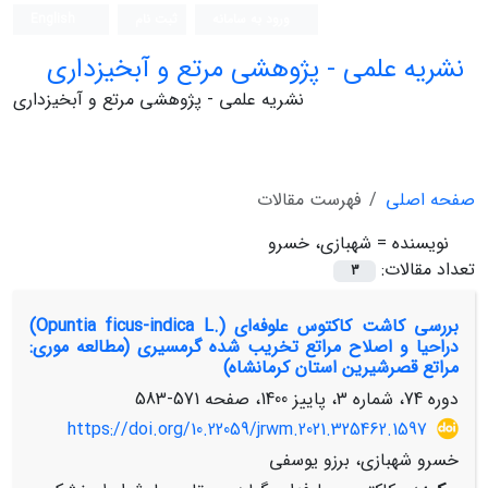
ورود به سامانه
ثبت نام
English
نشریه علمی - پژوهشی مرتع و آبخیزداری
نشریه علمی - پژوهشی مرتع و آبخیزداری
صفحه اصلی
فهرست مقالات
نویسنده =
شهبازی، خسرو
تعداد مقالات:
3
بررسی کاشت کاکتوس علوفه‌ای (.Opuntia ficus-indica L)
دراحیا و اصلاح مراتع تخریب شده گرمسیری (مطالعه موری:
مراتع قصرشیرین استان کرمانشاه)
دوره 74، شماره 3، پاییز 1400، صفحه
571-583
https://doi.org/10.22059/jrwm.2021.325462.1597
خسرو شهبازی، برزو یوسفی